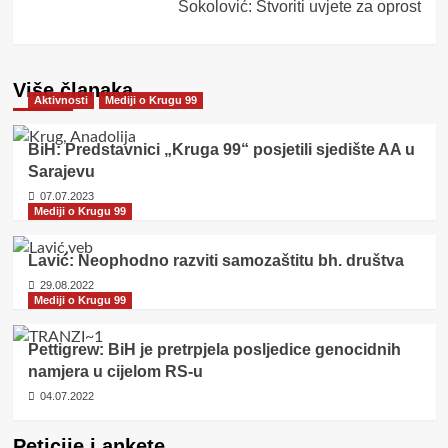
Sokolović: Stvoriti uvjete za oprost
Više članaka
Aktivnosti
Mediji o Krugu 99
BiH: Predstavnici „Kruga 99“ posjetili sjedište AA u
Sarajevu
07.07.2023
Mediji o Krugu 99
Lavić: Neophodno razviti samozaštitu bh. društva
29.08.2022
Mediji o Krugu 99
Pettigrew: BiH je pretrpjela posljedice genocidnih
namjera u cijelom RS-u
04.07.2022
Peticije i ankete