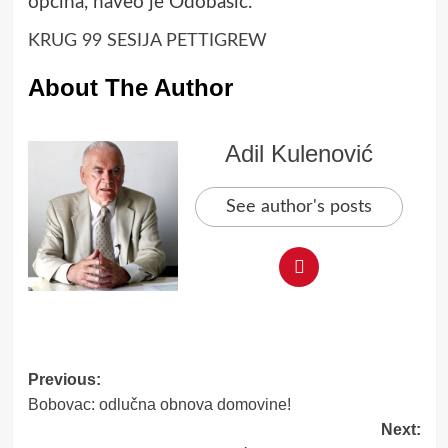
općina, naveo je Odobašić.
KRUG 99
SESIJA
PETTIGREW
About The Author
Adil Kulenović
See author's posts
Post
Previous:
Bobovac: odlučna obnova domovine!
navigation
Next: