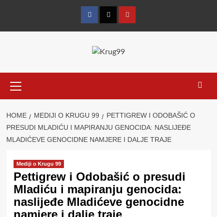
Skip
to
Facebook
Twitter
YouTube
content
Primary
Menu
HOME
MEDIJI O KRUGU 99
PETTIGREW I ODOBAŠIĆ O
PRESUDI MLADIĆU I MAPIRANJU GENOCIDA: NASLIJEĐE
MLADIĆEVE GENOCIDNE NAMJERE I DALJE TRAJE
Mediji o Krugu 99
Pettigrew i Odobašić o presudi
Mladiću i mapiranju genocida:
naslijeđe Mladićeve genocidne
namjere i dalje traje