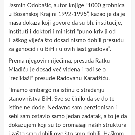
Jasmin Odobašić, autor knjige “1000 grobnica
u Bosanskoj Krajini 1992-1995”, kazao je da je
masa dokaza koji govore da su bh. institucije,
instituti i doktori i ministri “puno krivlji od
Haškog vijeća što dosad nismo dobili presudu
za genocid i u BiH i u ovih šest gradova”.
Prema njegovim riječima, presuda Ratku
Mladiću je dosad već viđena i radi se o
“reciklaži” presude Radovanu Karadžiću.
“Imamo embargo na istinu o stradanju
stanovništva BiH. Sve se činilo da se do te
istine ne dođe. Nedavno sam penzionisan i
sebi sam ostavio samo jedan zadatak, a to je da
dokazujem koji su to promašaji naših struktura
i zašto smo dobili ovo što smo dobili. Haškom