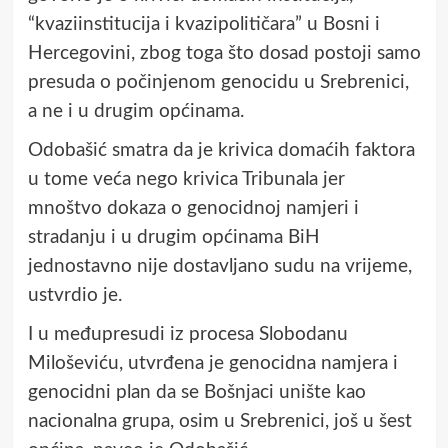
“kvaziinstitucija i kvazipolitičara” u Bosni i
Hercegovini, zbog toga što dosad postoji samo
presuda o počinjenom genocidu u Srebrenici,
a ne i u drugim općinama.
Odobašić smatra da je krivica domaćih faktora
u tome veća nego krivica Tribunala jer
mnoštvo dokaza o genocidnoj namjeri i
stradanju i u drugim općinama BiH
jednostavno nije dostavljano sudu na vrijeme,
ustvrdio je.
I u međupresudi iz procesa Slobodanu
Miloševiću, utvrđena je genocidna namjera i
genocidni plan da se Bošnjaci unište kao
nacionalna grupa, osim u Srebrenici, još u šest