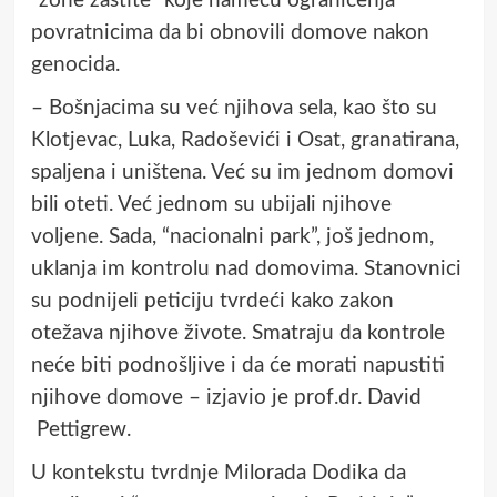
“zone zaštite” koje nameću ograničenja
povratnicima da bi obnovili domove nakon
genocida.
– Bošnjacima su već njihova sela, kao što su
Klotjevac, Luka, Radoševići i Osat, granatirana,
spaljena i uništena. Već su im jednom domovi
bili oteti. Već jednom su ubijali njihove
voljene. Sada, “nacionalni park”, još jednom,
uklanja im kontrolu nad domovima. Stanovnici
su podnijeli peticiju tvrdeći kako zakon
otežava njihove živote. Smatraju da kontrole
neće biti podnošljive i da će morati napustiti
njihove domove – izjavio je prof.dr. David
Pettigrew.
U kontekstu tvrdnje Milorada Dodika da