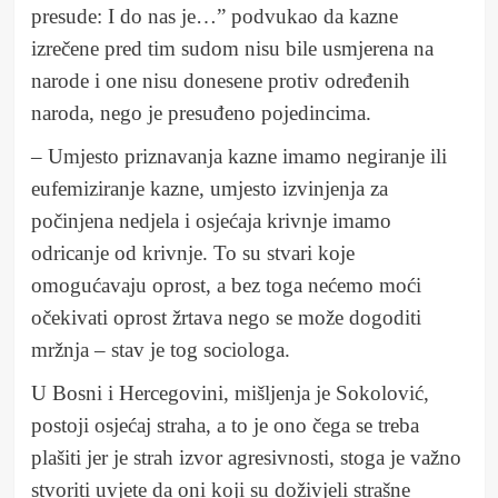
presude: I do nas je…” podvukao da kazne
izrečene pred tim sudom nisu bile usmjerena na
narode i one nisu donesene protiv određenih
naroda, nego je presuđeno pojedincima.
– Umjesto priznavanja kazne imamo negiranje ili
eufemiziranje kazne, umjesto izvinjenja za
počinjena nedjela i osjećaja krivnje imamo
odricanje od krivnje. To su stvari koje
omogućavaju oprost, a bez toga nećemo moći
očekivati oprost žrtava nego se može dogoditi
mržnja – stav je tog sociologa.
U Bosni i Hercegovini, mišljenja je Sokolović,
postoji osjećaj straha, a to je ono čega se treba
plašiti jer je strah izvor agresivnosti, stoga je važno
stvoriti uvjete da oni koji su doživjeli strašne