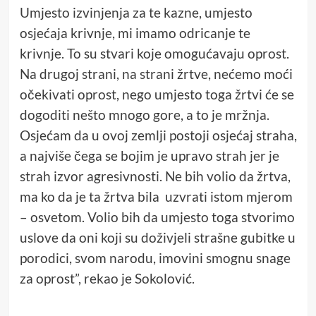
Umjesto izvinjenja za te kazne, umjesto
osjećaja krivnje, mi imamo odricanje te
krivnje. To su stvari koje omogućavaju oprost.
Na drugoj strani, na strani žrtve, nećemo moći
očekivati oprost, nego umjesto toga žrtvi će se
dogoditi nešto mnogo gore, a to je mržnja.
Osjećam da u ovoj zemlji postoji osjećaj straha,
a najviše čega se bojim je upravo strah jer je
strah izvor agresivnosti. Ne bih volio da žrtva,
ma ko da je ta žrtva bila uzvrati istom mjerom
– osvetom. Volio bih da umjesto toga stvorimo
uslove da oni koji su doživjeli strašne gubitke u
porodici, svom narodu, imovini smognu snage
za oprost”, rekao je Sokolović.
Džemal Sokolović