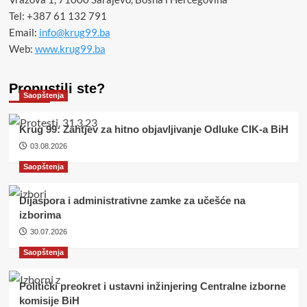
Tel: +387 61 132 791
Email:
info@krug99.ba
Web:
www.krug99.ba
Propustili ste?
Saopštenja
Krug 99: Zahtjev za hitno objavljivanje Odluke CIK-a BiH
03.08.2026
Saopštenja
Dijaspora i administrativne zamke za učešće na
izborima
30.07.2026
Saopštenja
Politički preokret i ustavni inžinjering Centralne izborne
komisije BiH