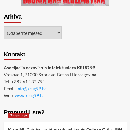
Arhiva
Arhiva
Kontakt
Asocijacija nezavisnih intelektualaca KRUG 99
Vrazova 1, 71000 Sarajevo, Bosna i Hercegovina
Tel: +387 61 132 791
Email:
info@krug99.ba
Web:
www.krug99.ba
Propustili ste?
Saopštenja
Krug 99: Zahtjev za hitno objavljivanje Odluke CIK-a BiH