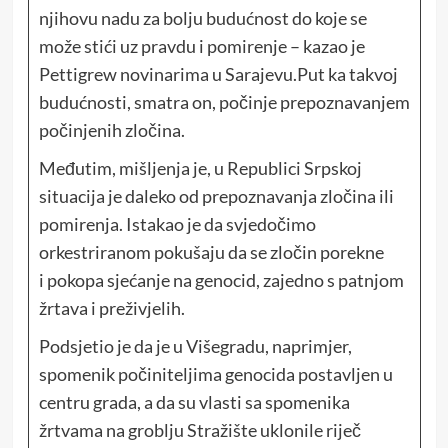
njihovu nadu za bolju budućnost do koje se
može stići uz pravdu i pomirenje – kazao je
Pettigrew novinarima u Sarajevu.Put ka takvoj
budućnosti, smatra on, počinje prepoznavanjem
počinjenih zločina.
Međutim, mišljenja je, u Republici Srpskoj
situacija je daleko od prepoznavanja zločina ili
pomirenja. Istakao je da svjedočimo
orkestriranom pokušaju da se zločin porekne
i pokopa sjećanje na genocid, zajedno s patnjom
žrtava i preživjelih.
Podsjetio je da je u Višegradu, naprimjer,
spomenik počiniteljima genocida postavljen u
centru grada, a da su vlasti sa spomenika
žrtvama na groblju Stražište uklonile riječ