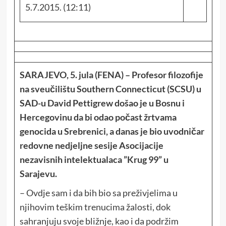
5.7.2015. (12:11)
SARAJEVO, 5. jula (FENA) – Profesor filozofije
na sveučilištu Southern Connecticut (SCSU) u
SAD-u David Pettigrew došao je u Bosnu i
Hercegovinu da bi odao počast žrtvama
genocida u Srebrenici, a danas je bio uvodničar
redovne nedjeljne sesije Asocijacije
nezavisnih intelektualaca ”Krug 99” u
Sarajevu.
– Ovdje sam i da bih bio sa preživjelima u
njihovim teškim trenucima žalosti, dok
sahranjuju svoje bližnje, kao i da podržim