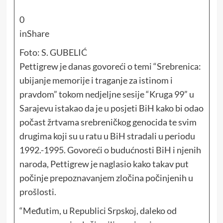
0
in
Share
Foto: S. GUBELIĆ
Pettigrew je danas govoreći o temi “Srebrenica:
ubijanje memorije i traganje za istinom i
pravdom” tokom nedjeljne sesije “Kruga 99” u
Sarajevu istakao da je u posjeti BiH kako bi odao
počast žrtvama srebreničkog genocida te svim
drugima koji su u ratu u BiH stradali u periodu
1992.-1995. Govoreći o budućnosti BiH i njenih
naroda, Pettigrew je naglasio kako takav put
počinje prepoznavanjem zločina počinjenih u
prošlosti.
“Međutim, u Republici Srpskoj, daleko od