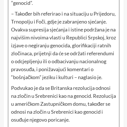
”genocid”.
– Također bih referirao i na situaciju u Prijedoru,
Trnopolju i Foči, gdje je zabranjeno sjećanje.
Ovakva supresija sjećanja i istine podržana je na
najvišim nivoima vlasti u Republici Srpskoj, kroz
izjave o negiranju genocida, glorifikaciji ratnih
zločinaca, prijetnji da će se održati referendumi
o odcjepljenju ili o odbacivanju nacionalnog
pravosuđa, i ponižavajući komentari o
“bošnjačkom” jeziku i kulturi – naglasio je.
Podvukao je da se Britanska rezolucija odnosi
na zločin u Srebrenici kao na genocid. Rezolucija
u američkom Zastupničkom domu, također se
odnosi na zločin u Srebrenici kao genocid i
osuđuje njegovo poricanje.