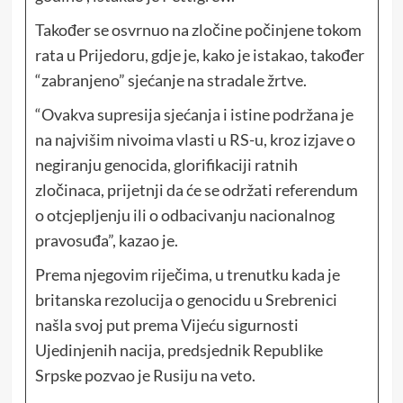
Također se osvrnuo na zločine počinjene tokom
rata u Prijedoru, gdje je, kako je istakao, također
“zabranjeno” sjećanje na stradale žrtve.
“Ovakva supresija sjećanja i istine podržana je
na najvišim nivoima vlasti u RS-u, kroz izjave o
negiranju genocida, glorifikaciji ratnih
zločinaca, prijetnji da će se održati referendum
o otcjepljenju ili o odbacivanju nacionalnog
pravosuđa”, kazao je.
Prema njegovim riječima, u trenutku kada je
britanska rezolucija o genocidu u Srebrenici
našla svoj put prema Vijeću sigurnosti
Ujedinjenih nacija, predsjednik Republike
Srpske pozvao je Rusiju na veto.