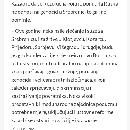
Kazao je da se Rezolucija koju je ponudila Rusija
ne odnosi na genocid u Srebrenici te ga i ne
pominje.
– Ove godine, neka naše sjećanje i suze za
Srebrenicu, i za žrtve u Klotjevcu, Kozarcu,
Prijedoru, Sarajevu, Višegradu i drugdje, budu
jezgro kondenzacije koje kreira novu Bosnu kao
jedinstvenu, multikulturalnu naciju sa zakonima
koji sprječavaju govor mržnje, poricanje
genocida i veličanje ratnih zločinaca, a koji
također sprječavaju diskriminaciju i
zastrašivanje povratnika. Neka visoki
predstavnik i međunarodna zajednica poduzmu
potrebne mjere, uključujući i ustavne reforme,
kako bi se ostvario ovaj cilj – istakao je
Pettigrew.