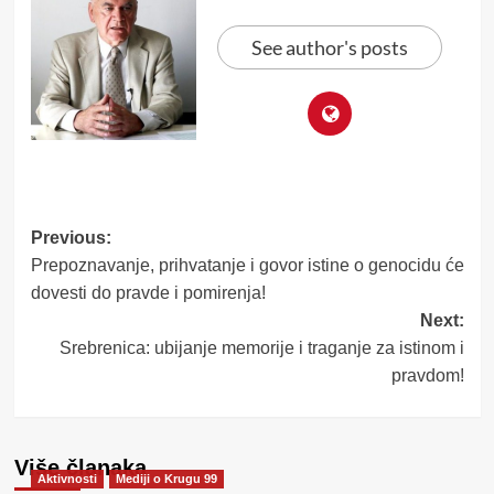
See author's posts
Post
Previous:
Prepoznavanje, prihvatanje i govor istine o genocidu će
navigation
dovesti do pravde i pomirenja!
Next:
Srebrenica: ubijanje memorije i traganje za istinom i
pravdom!
Više članaka
Aktivnosti
Mediji o Krugu 99