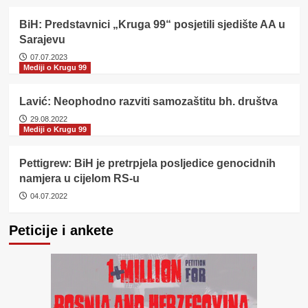
BiH: Predstavnici „Kruga 99“ posjetili sjedište AA u
Sarajevu
07.07.2023
Mediji o Krugu 99
Lavić: Neophodno razviti samozaštitu bh. društva
29.08.2022
Mediji o Krugu 99
Pettigrew: BiH je pretrpjela posljedice genocidnih
namjera u cijelom RS-u
04.07.2022
Peticije i ankete