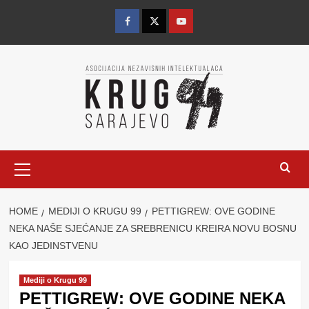
Skip
to
Facebook
Twitter
YouTube
content
Primary
Menu
HOME
MEDIJI O KRUGU 99
PETTIGREW: OVE GODINE
NEKA NAŠE SJEĆANJE ZA SREBRENICU KREIRA NOVU BOSNU
KAO JEDINSTVENU
Mediji o Krugu 99
PETTIGREW: OVE GODINE NEKA