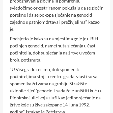
prepoznavanja zločina ili pomirenja,
svjedočimo orkestriranom pokušaju da se zločin
porekne i da se pokopa sjećanje na genocid
zajedno s patnjom žrtava i preživjelima”, kazao
je.
Podsjetio je kako su na mjestima gdje je u BiH
počinjen genocid, nametnuta sjećanja u čast
počinitelja, dok su sjećanja na žrtve u većem
broju potisnuta.
“U Višegradu recimo, dok spomenik
počiniteljima stoji u centru grada, vlasti su sa
spomenika žrtvama na groblju Stražište
uklonile riječ ‘genocid’ i sada žele uništiti kuću u
Pionirskoj ulici koja služi kao jedino sjećanje na
žrtve koje su žive zakopane 14. juna 1992.
godine”, istakao je Pettigrew.