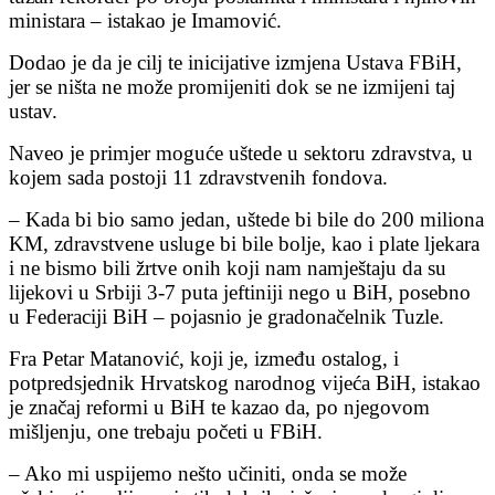
ministara – istakao je Imamović.
Dodao je da je cilj te inicijative izmjena Ustava FBiH,
jer se ništa ne može promijeniti dok se ne izmijeni taj
ustav.
Naveo je primjer moguće uštede u sektoru zdravstva, u
kojem sada postoji 11 zdravstvenih fondova.
– Kada bi bio samo jedan, uštede bi bile do 200 miliona
KM, zdravstvene usluge bi bile bolje, kao i plate ljekara
i ne bismo bili žrtve onih koji nam namještaju da su
lijekovi u Srbiji 3-7 puta jeftiniji nego u BiH, posebno
u Federaciji BiH – pojasnio je gradonačelnik Tuzle.
Fra Petar Matanović, koji je, između ostalog, i
potpredsjednik Hrvatskog narodnog vijeća BiH, istakao
je značaj reformi u BiH te kazao da, po njegovom
mišljenju, one trebaju početi u FBiH.
– Ako mi uspijemo nešto učiniti, onda se može