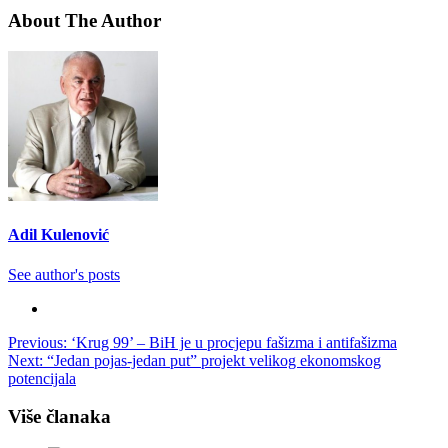
About The Author
Adil Kulenović
See author's posts
Post
Previous:
‘Krug 99’ – BiH je u procjepu fašizma i antifašizma
Next:
“Jedan pojas-jedan put” projekt velikog ekonomskog
navigation
potencijala
Više članaka