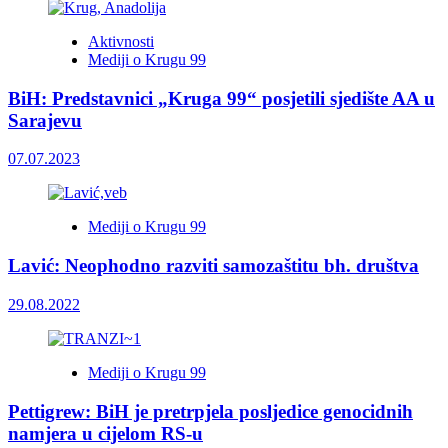
Aktivnosti
Mediji o Krugu 99
BiH: Predstavnici „Kruga 99“ posjetili sjedište AA u
Sarajevu
07.07.2023
Mediji o Krugu 99
Lavić: Neophodno razviti samozaštitu bh. društva
29.08.2022
Mediji o Krugu 99
Pettigrew: BiH je pretrpjela posljedice genocidnih
namjera u cijelom RS-u