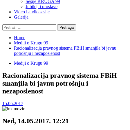
Sesije KRUGA 99
Jubileji i proslave
Video i audio sesije
Galerija
Pretraga:
Home
Mediji o Krugu 99
Racionalizacija pravnog sistema FBiH smanjila bi javnu
potrošnju i nezaposlenost
Mediji o Krugu 99
Racionalizacija pravnog sistema FBiH
smanjila bi javnu potrošnju i
nezaposlenost
15.05.2017
Ned, 14.05.2017. 12:21