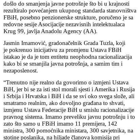
došlo do smanjenja javne potrošnje što bi u krajnosti
rezultiralo povećanjem ukupnog standarda stanovništva
FBiH, posebno penzionerske strukture, poručeno je sa
redovne sesije Asocijacije nezavisnih intelektualaca
Krug 99, javlja Anadolu Agency (AA).
Jasmin Imamović, gradonačelnik Grada Tuzla, koji
je pokrenuo inicijativu za promjenu Ustava FBiH
istakao je da je tom entitetu neophodna racionalizacija
kako bi se smanjila javna potrošnja, a samim tim i
nezaposlenost.
“Trenutno nije realno da govorimo o izmjeni Ustava
BiH, jer bi se za isti stol morali sjesti i Amerika i Rusija
i Srbija i Hrvatska i BiH i da se svi oko svega slože, ali
smatramo realnim, ako dovoljno građana to shvati,
izmjenu Ustava Federacije BiH u smislu racionalizacije
pravnog sistema. Imamo preveliku javnu potrošnju i to
zato što samo u FBiH imamo 11 premijera, 142
ministra, 300 pomoćnika ministara, 300 savjetnika, na
stotine poslanika, na hiljade članova komisija pri