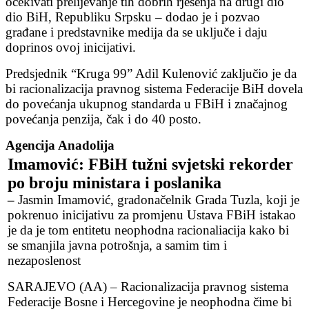
očekivati prelijevanje tih dobrih rješenja na drugi dio
dio BiH, Republiku Srpsku – dodao je i pozvao
građane i predstavnike medija da se uključe i daju
doprinos ovoj inicijativi.
Predsjednik “Kruga 99” Adil Kulenović zaključio je da
bi racionalizacija pravnog sistema Federacije BiH dovela
do povećanja ukupnog standarda u FBiH i značajnog
povećanja penzija, čak i do 40 posto.
Agencija Anadolija
Imamović: FBiH tužni svjetski rekorder
po broju ministara i poslanika
–
Jasmin Imamović, gradonačelnik Grada Tuzla, koji je
pokrenuo inicijativu za promjenu Ustava FBiH istakao
je da je tom entitetu neophodna racionaliacija kako bi
se smanjila javna potrošnja, a samim tim i
nezaposlenost
SARAJEVO (AA) – Racionalizacija pravnog sistema
Federacije Bosne i Hercegovine je neophodna čime bi