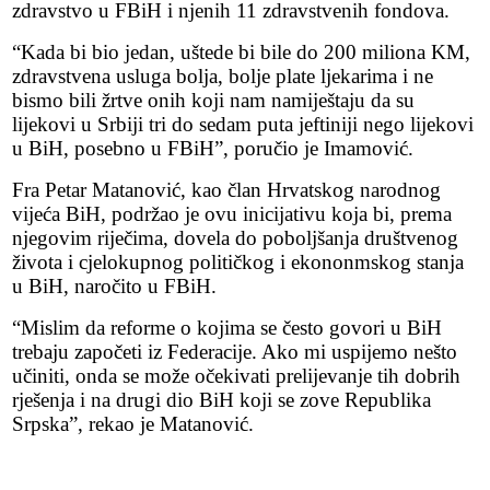
zdravstvo u FBiH i njenih 11 zdravstvenih fondova.
“Kada bi bio jedan, uštede bi bile do 200 miliona KM,
zdravstvena usluga bolja, bolje plate ljekarima i ne
bismo bili žrtve onih koji nam namiještaju da su
lijekovi u Srbiji tri do sedam puta jeftiniji nego lijekovi
u BiH, posebno u FBiH”, poručio je Imamović.
Fra Petar Matanović, kao član Hrvatskog narodnog
vijeća BiH, podržao je ovu inicijativu koja bi, prema
njegovim riječima, dovela do poboljšanja društvenog
života i cjelokupnog političkog i ekononmskog stanja
u BiH, naročito u FBiH.
“Mislim da reforme o kojima se često govori u BiH
trebaju započeti iz Federacije. Ako mi uspijemo nešto
učiniti, onda se može očekivati prelijevanje tih dobrih
rješenja i na drugi dio BiH koji se zove Republika
Srpska”, rekao je Matanović.