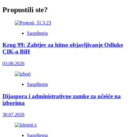
Propustili ste?
Saopštenja
Krug 99: Zahtjev za hitno objavljivanje Odluke
CIK-a BiH
03.08.2026
Saopštenja
Dijaspora i administrativne zamke za učešće na
izborima
30.07.2026
Saopštenja