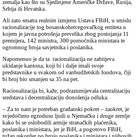
zemalja kao što su Sjedinjene Američke Države, Rusija,
Srbija ili Hrvatska.
Ali zato smatra realnim izmjenu Ustava FBiH, u smislu
racionalizacije tog bosanskohercegovačkog entiteta u
kojem je javna potrošnja prevelika zbog postojanja 11
premijera, 142 ministra, 300 pomoćnika ministara te
ogromnog broja savjetnika i poslanika.
Napomenuo je da ta racionalizacija ne zahtijeva
ukidanje kantona, koji bi i dalje imali svoje
predstavnike u svakom od vanbudžetskih fondova, čiji
bi broj bio smanjen sa 35 na pet.
Racionalizacija bi, kaže, podrazumijevala centralizaciju
sredstava i decentralizaciju donošenja odluka.
– Za to nam je potreban građanski pokret – zaokret, je
svjedočimo egzodusu ljudi u Njemačku i druge zemlje
kako bi se oslobodili armije stranačkih plaćenika,
poslanika i ministara, jer je BiH, a pogotovo FBiH,
tužan rekorder po broju poslanika i ministara i njihovih