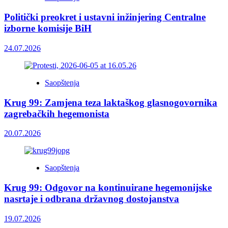
Politički preokret i ustavni inžinjering Centralne
izborne komisije BiH
24.07.2026
Saopštenja
Krug 99: Zamjena teza laktaškog glasnogovornika
zagrebačkih hegemonista
20.07.2026
Saopštenja
Krug 99: Odgovor na kontinuirane hegemonijske
nasrtaje i odbrana državnog dostojanstva
19.07.2026