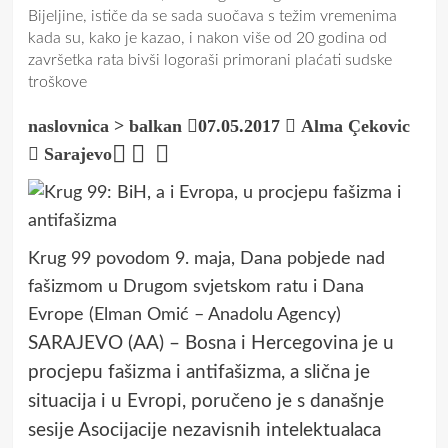
Bijeljine, ističe da se sada suočava s težim vremenima
kada su, kako je kazao, i nakon više od 20 godina od
završetka rata bivši logoraši primorani plaćati sudske
troškove
naslovnica
>
balkan
07.05.2017
Alma Çekovic
Sarajevo
Krug 99 povodom 9. maja, Dana pobjede nad
fašizmom u Drugom svjetskom ratu i Dana
Evrope (Elman Omić – Anadolu Agency)
SARAJEVO (AA) – Bosna i Hercegovina je u
procjepu fašizma i antifašizma, a slična je
situacija i u Evropi, poručeno je s današnje
sesije Asocijacije nezavisnih intelektualaca