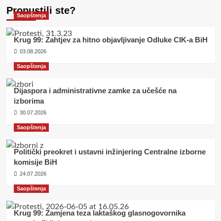
Propustili ste?
Saopštenja
Krug 99: Zahtjev za hitno objavljivanje Odluke CIK-a BiH
03.08.2026
Saopštenja
Dijaspora i administrativne zamke za učešće na
izborima
30.07.2026
Saopštenja
Politički preokret i ustavni inžinjering Centralne izborne
komisije BiH
24.07.2026
Saopštenja
Krug 99: Zamjena teza laktaškog glasnogovornika