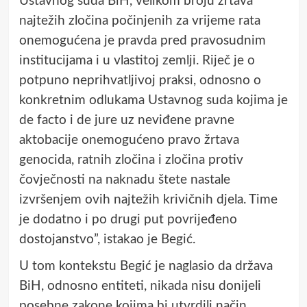
Ustavnog suda BiH, velikom broju žrtava
najtežih zločina počinjenih za vrijeme rata
onemogućena je pravda pred pravosudnim
institucijama i u vlastitoj zemlji. Riječ je o
potpuno neprihvatljivoj praksi, odnosno o
konkretnim odlukama Ustavnog suda kojima je
de facto i de jure uz neviđene pravne
aktobacije onemogućeno pravo žrtava
genocida, ratnih zločina i zločina protiv
čovječnosti na naknadu štete nastale
izvršenjem ovih najtežih krivičnih djela. Time
je dodatno i po drugi put povrijeđeno
dostojanstvo”, istakao je Begić.
U tom kontekstu Begić je naglasio da država
BiH, odnosno entiteti, nikada nisu donijeli
posebne zakone kojima bi utvrdili način