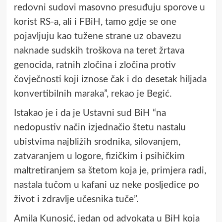
redovni sudovi masovno presuđuju sporove u
korist RS-a, ali i FBiH, tamo gdje se one
pojavljuju kao tužene strane uz obavezu
naknade sudskih troškova na teret žrtava
genocida, ratnih zločina i zločina protiv
čovječnosti koji iznose čak i do desetak hiljada
konvertibilnih maraka”, rekao je Begić.
Istakao je i da je Ustavni sud BiH “na
nedopustiv način izjednačio štetu nastalu
ubistvima najbližih srodnika, silovanjem,
zatvaranjem u logore, fizičkim i psihičkim
maltretiranjem sa štetom koja je, primjera radi,
nastala tučom u kafani uz neke posljedice po
život i zdravlje učesnika tuče”.
Amila Kunosić, jedan od advokata u BiH koja