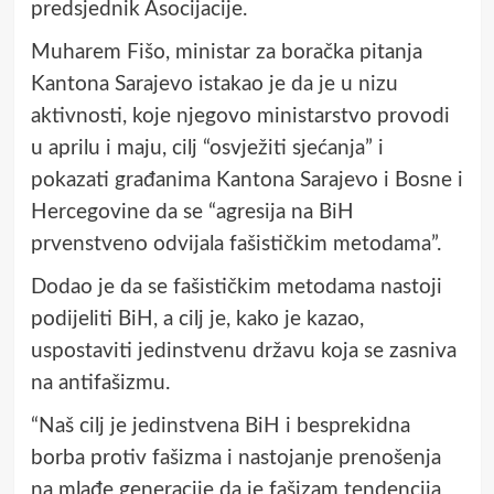
predsjednik Asocijacije.
Muharem Fišo, ministar za boračka pitanja
Kantona Sarajevo istakao je da je u nizu
aktivnosti, koje njegovo ministarstvo provodi
u aprilu i maju, cilj “osvježiti sjećanja” i
pokazati građanima Kantona Sarajevo i Bosne i
Hercegovine da se “agresija na BiH
prvenstveno odvijala fašističkim metodama”.
Dodao je da se fašističkim metodama nastoji
podijeliti BiH, a cilj je, kako je kazao,
uspostaviti jedinstvenu državu koja se zasniva
na antifašizmu.
“Naš cilj je jedinstvena BiH i besprekidna
borba protiv fašizma i nastojanje prenošenja
na mlađe generacije da je fašizam tendencija