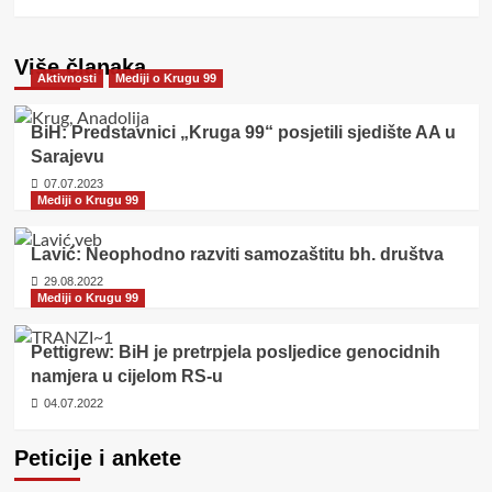
Više članaka
Aktivnosti
Mediji o Krugu 99
BiH: Predstavnici „Kruga 99“ posjetili sjedište AA u
Sarajevu
07.07.2023
Mediji o Krugu 99
Lavić: Neophodno razviti samozaštitu bh. društva
29.08.2022
Mediji o Krugu 99
Pettigrew: BiH je pretrpjela posljedice genocidnih
namjera u cijelom RS-u
04.07.2022
Peticije i ankete