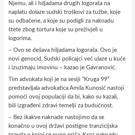
Njemu, ali i hiljadama drugih logoraša na
naplatu dolaze sudski troškovi za tužbe, koje
su odbačene, a koje su podigli za naknadu
štete zbog tortura koje su preživjeli u
logorima.
– Ovo se dešava hiljadama logoraša. Ovo je
novi genocid. Sudski policajci već ulaze u kuće
i izuzimaju imovinu – kazao je Gavranović.
Tim advokata koji je na sesiji ”Kruga 99”
predstavljala advokatica Amila Kunosić nastoji
pomoći ovoj populaciji da bi, kako su kazali,
bili izgrađeni zdravi temelji za budućnost.
– Bez ikakve naknade nastojimo da se
konačno u ovoj državi postigne tranzicijska
pravda o kojoj se puno priča. Kroz naknadu