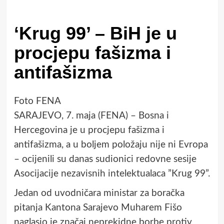
‘Krug 99’ – BiH je u
procjepu fašizma i
antifašizma
Foto FENA
SARAJEVO, 7. maja (FENA) – Bosna i
Hercegovina je u procjepu fašizma i
antifašizma, a u boljem položaju nije ni Evropa
– ocijenili su danas sudionici redovne sesije
Asocijacije nezavisnih intelektualaca ”Krug 99”.
Jedan od uvodničara ministar za boračka
pitanja Kantona Sarajevo Muharem Fišo
naglasio je značaj neprekidne borbe protiv