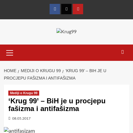
Skip
to
Facebook
Twitter
YouTube
content
Primary
Menu
HOME
MEDIJI O KRUGU 99
‘KRUG 99’ – BIH JE U
PROCJEPU FAŠIZMA I ANTIFAŠIZMA
Mediji o Krugu 99
‘Krug 99’ – BiH je u procjepu
fašizma i antifašizma
08.05.2017