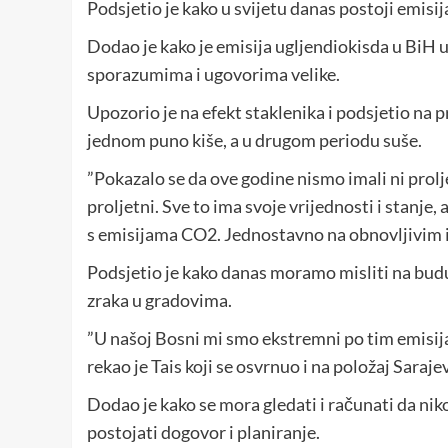
Podsjetio je kako u svijetu danas postoji emisi
Dodao je kako je emisija ugljendiokisda u BiH 
sporazumima i ugovorima velike.
Upozorio je na efekt staklenika i podsjetio na 
jednom puno kiše, a u drugom periodu suše.
”Pokazalo se da ove godine nismo imali ni prolj
proljetni. Sve to ima svoje vrijednosti i stanje,
s emisijama CO2. Jednostavno na obnovljivim izv
Podsjetio je kako danas moramo misliti na budu
zraka u gradovima.
”U našoj Bosni mi smo ekstremni po tim emisi
rekao je Tais koji se osvrnuo i na položaj Saraj
Dodao je kako se mora gledati i računati da nik
postojati dogovor i planiranje.