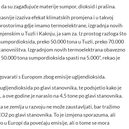
da su zagađujuće materije sumpor, dioksid i prašina.
 kasnije izaziva efekat klimatskih promjena i u takvoj
 i prostorima gdje imamo termoelektrane, izgradnja novih
jenskim u Tuzli i Kaknju, ja sam za. Iz prostog razloga što
e sumpordioksida, preko 50.000 tona u Tuzli, preko 70.000
 stanovništva. Izgradnjom novih termoelektrana obavezno
 50.000 tona sumpordioksida spasti na 5.000”, rekao je
govarati s Europom zbog emisije ugljendioksida.
 ugljendioksida po glavi stanovnika, te podsjetio kako je
, a ove godine je naraslo na 4,5 tone po glavi stanovnika.
 da se zemlja u razvoju ne može zaustavljati, bar tražimo
O2 po glavi stanovnika. To je izmjena sporazuma, ali
o u Europi da povećaju emisije, ali o tome se mora