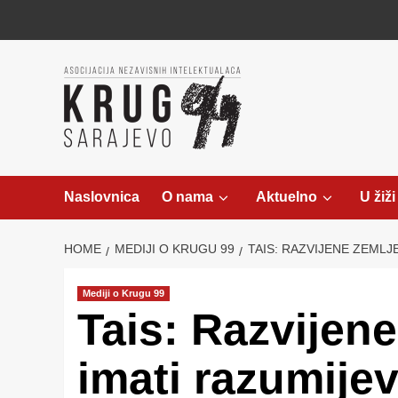
Skip
to
content
Naslovnica
O nama
Aktuelno
U žiži
HOME
MEDIJI O KRUGU 99
TAIS: RAZVIJENE ZEMLJ
Mediji o Krugu 99
Tais: Razvijen
imati razumije