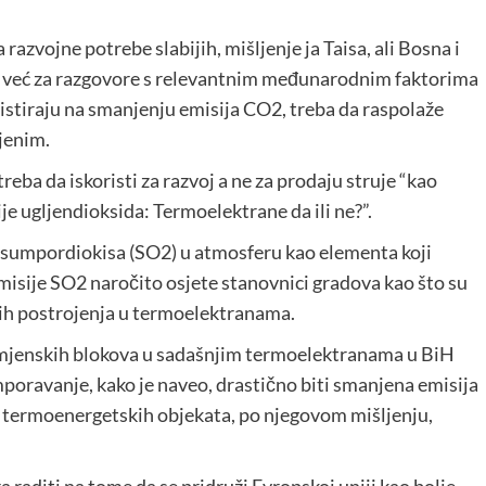
azvojne potrebe slabijih, mišljenje ja Taisa, ali Bosna i
” već za razgovore s relevantnim međunarodnim faktorima
istiraju na smanjenju emisija CO2, treba da raspolaže
jenim.
reba da iskoristi za razvoj a ne za prodaju struje “kao
ije ugljendioksida: Termoelektrane da ili ne?”.
 sumpordiokisa (SO2) u atmosferu kao elementa koji
emisije SO2 naročito osjete stanovnici gradova kao što su
jelih postrojenja u termoelektranama.
amjenskih blokova u sadašnjim termoelektranama u BiH
poravanje, kako je naveo, drastično biti smanjena emisija
 termoenergetskih objekata, po njegovom mišljenju,