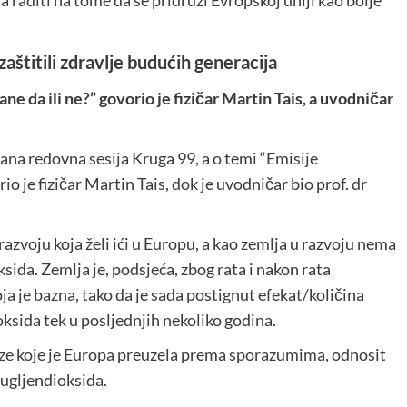
 raditi na tome da se pridruži Evropskoj uniji kao bolje
 zaštitili zdravlje budućih generacija
e da ili ne?” govorio je fizičar Martin Tais, a uvodničar
na redovna sesija Kruga 99, a o temi “Emisije
o je fizičar Martin Tais, dok je uvodničar bio prof. dr
razvoju koja želi ići u Europu, a kao zemlja u razvoju nema
ida. Zemlja je, podsjeća, zbog rata i nakon rata
a je bazna, tako da je sada postignut efekat/količina
ksida tek u posljednjih nekoliko godina.
eze koje je Europa preuzela prema sporazumima, odnosit
a ugljendioksida.