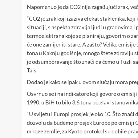
Napomenuo je da CO2 nije zagađujući zrak, već 
“CO2 je zrak koji izaziva efekat staklenika, koji
situaciji, s aspekta zdravlja ljudi u gradovima
termoelektrana koje se planiraju, govorim o zam
će one zamijeniti stare. A zašto? Velike emisij
tona u Kaknju godišnje, mnogo štete zdravlju
je odsumporavanje što znači da ćemo u Tuzli sa
Tais.
Dodao je kako se ipak u ovom slučaju mora pre
Osvrnuo se i na indikatore koji govore o emisiji
1990. u BiH to bilo 3,6 tona po glavi stanovnika
“U svijetu i Europi prosjek je oko 10. Što znači
dozvolu da budemo prosjek Europe po emisiji C
mnoge zemlje, za Kyoto protokol su dobile prav