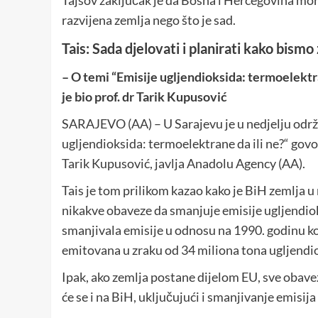
Tajsov zaključak je da Bosna i Hercegovina mora
razvijena zemlja nego što je sad.
Tais: Sada djelovati i planirati kako bismo
– O temi “Emisije ugljendioksida: termoelektran
je bio prof. dr Tarik Kupusović
SARAJEVO (AA) – U Sarajevu je u nedjelju održa
ugljendioksida: termoelektrane da ili ne?“ govori
Tarik Kupusović, javlja Anadolu Agency (AA).
Tais je tom prilikom kazao kako je BiH zemlja u 
nikakve obaveze da smanjuje emisije ugljendioks
smanjivala emisije u odnosu na 1990. godinu koj
emitovana u zraku od 34 miliona tona ugljendio
Ipak, ako zemlja postane dijelom EU, sve obav
će se i na BiH, uključujući i smanjivanje emisij