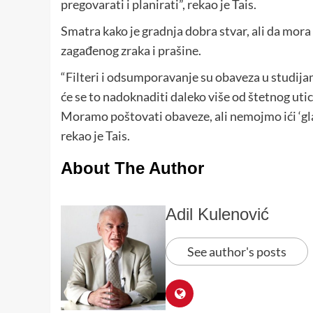
pregovarati i planirati”, rekao je Tais.
Smatra kako je gradnja dobra stvar, ali da mora
zagađenog zraka i prašine.
“Filteri i odsumporavanje su obaveza u studijama
će se to nadoknaditi daleko više od štetnog utic
Moramo poštovati obaveze, ali nemojmo ići ‘gla
rekao je Tais.
About The Author
Adil Kulenović
See author's posts