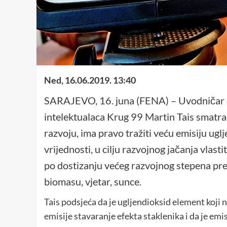
Ned, 16.06.2019. 13:40
SARAJEVO, 16. juna (FENA) – Uvodničar d
intelektualaca Krug 99 Martin Tais smatra
razvoju, ima pravo tražiti veću emisiju ug
vrijednosti, u cilju razvojnog jačanja vlas
po dostizanju većeg razvojnog stepena pređ
biomasu, vjetar, sunce.
Tais podsjeća da je ugljendioksid element koji 
emisije stavaranje efekta staklenika i da je emi