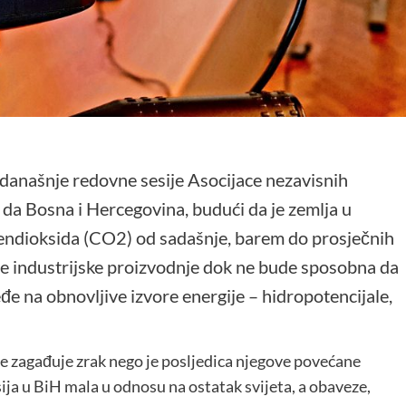
anašnje redovne sesije Asocijace nezavisnih
 da Bosna i Hercegovina, budući da je zemlja u
ljendioksida (CO2) od sadašnje, barem do prosječnih
tite industrijske proizvodnje dok ne bude sposobna da
e na obnovljive izvore energije – hidropotencijale,
ne zagađuje zrak nego je posljedica njegove povećane
sija u BiH mala u odnosu na ostatak svijeta, a obaveze,