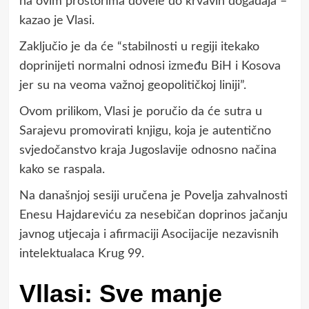
na ovim prostorima dovele do krvavih događaja –
kazao je Vlasi.
Zaključio je da će “stabilnosti u regiji itekako
doprinijeti normalni odnosi između BiH i Kosova
jer su na veoma važnoj geopolitičkoj liniji”.
Ovom prilikom, Vlasi je poručio da će sutra u
Sarajevu promovirati knjigu, koja je autentično
svjedočanstvo kraja Jugoslavije odnosno načina
kako se raspala.
Na današnjoj sesiji uručena je Povelja zahvalnosti
Enesu Hajdareviću za nesebičan doprinos jačanju
javnog utjecaja i afirmaciji Asocijacije nezavisnih
intelektualaca Krug 99.
Vllasi: Sve manje