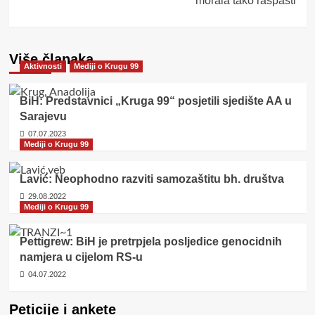
morala tako raspasti
Više članaka
Aktivnosti
Mediji o Krugu 99
BiH: Predstavnici „Kruga 99“ posjetili sjedište AA u
Sarajevu
07.07.2023
Mediji o Krugu 99
Lavić: Neophodno razviti samozaštitu bh. društva
29.08.2022
Mediji o Krugu 99
Pettigrew: BiH je pretrpjela posljedice genocidnih
namjera u cijelom RS-u
04.07.2022
Peticije i ankete