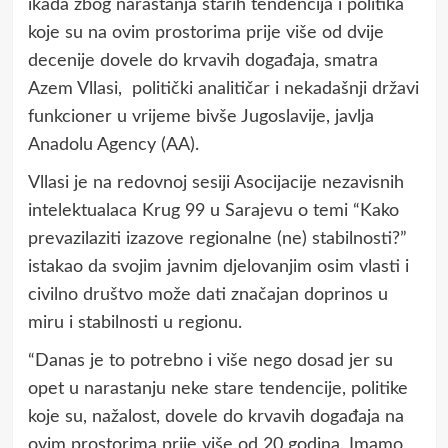
ikada zbog narastanja starih tendencija i politika
koje su na ovim prostorima prije više od dvije
decenije dovele do krvavih događaja, smatra
Azem Vllasi, politički analitičar i nekadašnji državi
funkcioner u vrijeme bivše Jugoslavije, javlja
Anadolu Agency (AA).
Vllasi je na redovnoj sesiji Asocijacije nezavisnih
intelektualaca Krug 99 u Sarajevu o temi “Kako
prevazilaziti izazove regionalne (ne) stabilnosti?”
istakao da svojim javnim djelovanjim osim vlasti i
civilno društvo može dati značajan doprinos u
miru i stabilnosti u regionu.
“Danas je to potrebno i više nego dosad jer su
opet u narastanju neke stare tendencije, politike
koje su, nažalost, dovele do krvavih događaja na
ovim prostorima prije više od 20 godina. Imamo