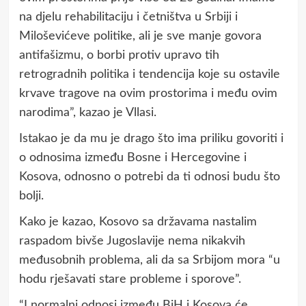
na djelu rehabilitaciju i četništva u Srbiji i
Miloševićeve politike, ali je sve manje govora
antifašizmu, o borbi protiv upravo tih
retrogradnih politika i tendencija koje su ostavile
krvave tragove na ovim prostorima i među ovim
narodima”, kazao je Vllasi.
Istakao je da mu je drago što ima priliku govoriti i
o odnosima između Bosne i Hercegovine i
Kosova, odnosno o potrebi da ti odnosi budu što
bolji.
Kako je kazao, Kosovo sa državama nastalim
raspadom bivše Jugoslavije nema nikakvih
međusobnih problema, ali da sa Srbijom mora “u
hodu rješavati stare probleme i sporove”.
“I normalni odnosi između BiH i Kosova će