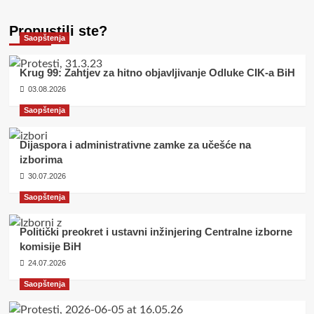
Propustili ste?
Saopštenja
Krug 99: Zahtjev za hitno objavljivanje Odluke CIK-a BiH
03.08.2026
Saopštenja
Dijaspora i administrativne zamke za učešće na
izborima
30.07.2026
Saopštenja
Politički preokret i ustavni inžinjering Centralne izborne
komisije BiH
24.07.2026
Saopštenja