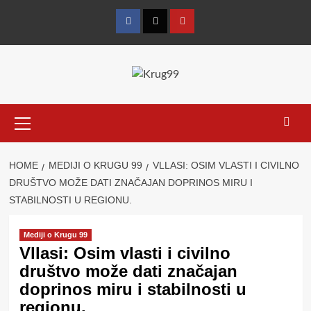
Skip
to
Facebook
Twitter
YouTube
content
Primary
Menu
HOME
MEDIJI O KRUGU 99
VLLASI: OSIM VLASTI I CIVILNO
DRUŠTVO MOŽE DATI ZNAČAJAN DOPRINOS MIRU I
STABILNOSTI U REGIONU.
Mediji o Krugu 99
Vllasi: Osim vlasti i civilno
društvo može dati značajan
doprinos miru i stabilnosti u
regionu.