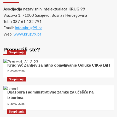
Asocijacija nezavisnih intelektualaca KRUG 99
Vrazova 1, 71000 Sarajevo, Bosna i Hercegovina
Tel: +387 61 132 791
Email:
info@krug99.ba
Web:
www.krug99.ba
Propustili ste?
Saopštenja
Krug 99: Zahtjev za hitno objavljivanje Odluke CIK-a BiH
03.08.2026
Saopštenja
Dijaspora i administrativne zamke za učešće na
izborima
30.07.2026
Saopštenja