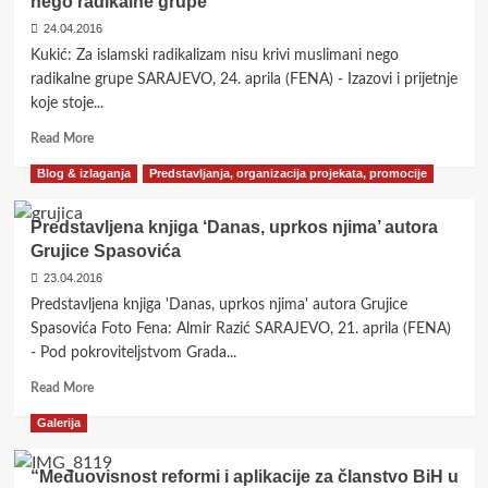
nego radikalne grupe
24.04.2016
Kukić: Za islamski radikalizam nisu krivi muslimani nego
radikalne grupe SARAJEVO, 24. aprila (FENA) - Izazovi i prijetnje
koje stoje...
Read
Read More
more
Blog & izlaganja
Predstavljanja, organizacija projekata, promocije
about
Kukić:
Za
Predstavljena knjiga ‘Danas, uprkos njima’ autora
islamski
Grujice Spasovića
radikalizam
23.04.2016
nisu
krivi
Predstavljena knjiga 'Danas, uprkos njima' autora Grujice
muslimani
Spasovića Foto Fena: Almir Razić SARAJEVO, 21. aprila (FENA)
nego
- Pod pokroviteljstvom Grada...
radikalne
grupe
Read
Read More
more
Galerija
about
Predstavljena
knjiga
“Međuovisnost reformi i aplikacije za članstvo BiH u