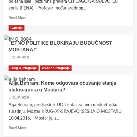
bolesna šala i bezumna prevara CHICAGO/SARAJEVO, 10.
Mostaru
aprila (FENA) - Profesor međunarodnog...
nije
u
Read
Read More
skladu
more
Galerija
sa
about
Ustavom
Boyle:
BiH,
Presude
“ETNO POLITIKE BLOKIRAJU BUDUĆNOST
odnosno
Karadžiću
MOSTARA!”
Ustav
i
11.04.2016
ne
Šešelju
poznaje
bolesna
Blog & izlaganja
Uvodna izlaganja
odrednicu
šala
„hrvatski
i
član
bezumna
Alija Behram: Kome odgovara očuvanje stanja
Predsjedništva
prevara
status-quo-a u Mostaru?
BiH“
11.04.2016
Alija Behram, predsjednik UO Centar za mir i međuetničku
suradnju, Mostar KRUG-99-SRAJEVO (SESIJA O MOSTARU)
10.04.2016. Mostar je, s...
Read
Read More
more