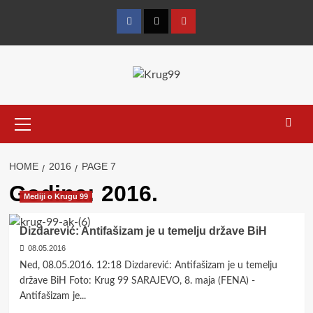
Skip
to
Facebook
Twitter
YouTube
content
Primary
Menu
HOME
2016
PAGE 7
Godina:
2016.
Mediji o Krugu 99
Dizdarević: Antifašizam je u temelju države BiH
08.05.2016
Ned, 08.05.2016. 12:18 Dizdarević: Antifašizam je u temelju
države BiH Foto: Krug 99 SARAJEVO, 8. maja (FENA) -
Antifašizam je...