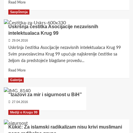
Read
Read More
more
Saopštenja
about
Dizdarević:
Antifašizam
Uskršnja čestitka Asocijacije nezavisnih
je
intelektualaca Krug 99
u
29.04.2016
temelju
države
Uskršnja čestitka Asocijacije nezavisnih intelektualaca Krug 99
BiH
Svim pravoslavcima Krug 99 upućuje najiskrenije čestitke sa
željom da predstojeće blagdane provedu...
Read
Read More
more
Galerija
about
Uskršnja
čestitka
“Izazovi za mir i sigurnost u BiH”
Asocijacije
27.04.2016
nezavisnih
intelektualaca
Mediji o Krugu 99
Krug
99
Kukić: Za islamski radikalizam nisu krivi muslimani