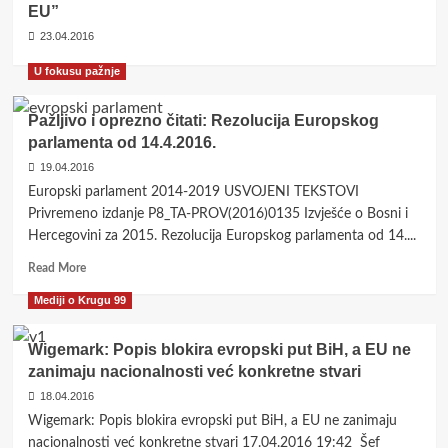
‘Danas,
EU”
uprkos
23.04.2016
njima’
autora
U fokusu pažnje
Grujice
Spasovića
Pažljivo i oprezno čitati: Rezolucija Europskog
parlamenta od 14.4.2016.
19.04.2016
Europski parlament 2014-2019 USVOJENI TEKSTOVI
Privremeno izdanje P8_TA-PROV(2016)0135 Izvješće o Bosni i
Hercegovini za 2015. Rezolucija Europskog parlamenta od 14....
Read
Read More
more
Mediji o Krugu 99
about
Pažljivo
i
Wigemark: Popis blokira evropski put BiH, a EU ne
oprezno
zanimaju nacionalnosti već konkretne stvari
čitati:
18.04.2016
Rezolucija
Europskog
Wigemark: Popis blokira evropski put BiH, a EU ne zanimaju
parlamenta
nacionalnosti već konkretne stvari 17.04.2016 19:42 Šef