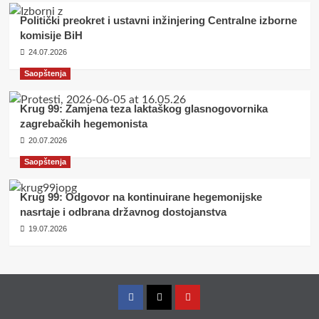
Politički preokret i ustavni inžinjering Centralne izborne
komisije BiH
24.07.2026
Saopštenja
Krug 99: Zamjena teza laktaškog glasnogovornika
zagrebačkih hegemonista
20.07.2026
Saopštenja
Krug 99: Odgovor na kontinuirane hegemonijske
nasrtaje i odbrana državnog dostojanstva
19.07.2026
Facebook
Twitter
YouTube