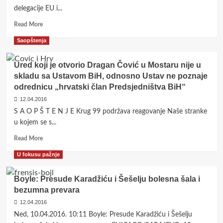
od
delegacije EU i...
14.4.2016.
Read
Read More
more
Saopštenja
about
Wigemark:
Popis
Ured koji je otvorio Dragan Čović u Mostaru nije u
blokira
skladu sa Ustavom BiH, odnosno Ustav ne poznaje
evropski
odrednicu „hrvatski član Predsjedništva BiH“
put
BiH,
12.04.2016
a
S A O P Š T E N J E Krug 99 podržava reagovanje Naše stranke
EU
u kojem se s...
ne
zanimaju
Read
Read More
nacionalnosti
more
U fokusu pažnje
već
about
konkretne
Ured
stvari
koji
Boyle: Presude Karadžiću i Šešelju bolesna šala i
je
bezumna prevara
otvorio
12.04.2016
Dragan
Čović
Ned, 10.04.2016. 10:11 Boyle: Presude Karadžiću i Šešelju
u