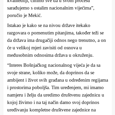
kvalitetniji, činimo sve da u svom procesu
sarađujemo s ostalim nacionalnim vijećima”,
poručio je Mekić.
Istakao je kako se na nivou države itekako
razgovara o pomenutim pitanjima, također teži se
da država ima drugačiji odnos nego trenutno, a on
će u velikoj mjeri zavisiti od osnova u
međusobnim odnosima država u okruženju.
“Interes Bošnjačkog nacionalnog vijeća je da sa
svoje strane, koliko može, da doprinos da se
ambijent i život svih građana u određenim regijama
i prostorima poboljša. Tim uređenjem, mi imamo
namjeru i želju da uredimo društvenu zajednicu u
kojoj živimo i na taj način damo svoj doprinos
uređivanju kompletne društvene zajednice na