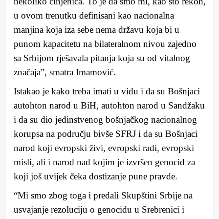
nekoliko činjenica. To je da smo mi, kao što rekoh,
u ovom trenutku definisani kao nacionalna
manjina koja iza sebe nema državu koja bi u
punom kapacitetu na bilateralnom nivou zajedno
sa Srbijom rješavala pitanja koja su od vitalnog
značaja”, smatra Imamović.
Istakao je kako treba imati u vidu i da su Bošnjaci
autohton narod u BiH, autohton narod u Sandžaku
i da su dio jedinstvenog bošnjačkog nacionalnog
korupsa na području bivše SFRJ i da su Bošnjaci
narod koji evropski živi, evropski radi, evropski
misli, ali i narod nad kojim je izvršen genocid za
koji još uvijek čeka dostizanje pune pravde.
“Mi smo zbog toga i predali Skupštini Srbije na
usvajanje rezoluciju o genocidu u Srebrenici i