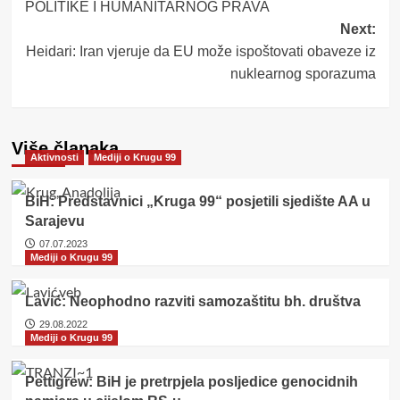
POLITIKE I HUMANITARNOG PRAVA
Next:
Heidari: Iran vjeruje da EU može ispoštovati obaveze iz
nuklearnog sporazuma
Više članaka
Aktivnosti
Mediji o Krugu 99
BiH: Predstavnici „Kruga 99“ posjetili sjedište AA u
Sarajevu
07.07.2023
Mediji o Krugu 99
Lavić: Neophodno razviti samozaštitu bh. društva
29.08.2022
Mediji o Krugu 99
Pettigrew: BiH je pretrpjela posljedice genocidnih