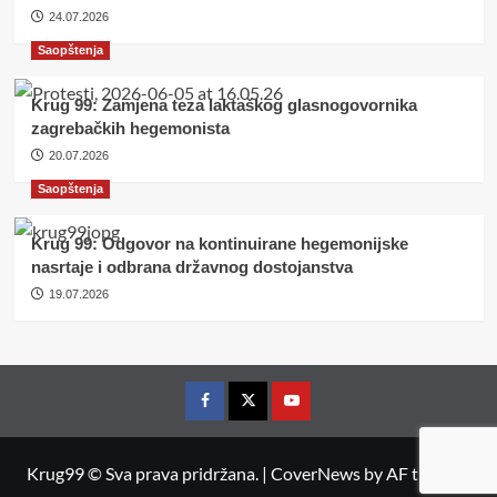
24.07.2026
Saopštenja
Krug 99: Zamjena teza laktaškog glasnogovornika
zagrebačkih hegemonista
20.07.2026
Saopštenja
Krug 99: Odgovor na kontinuirane hegemonijske
nasrtaje i odbrana državnog dostojanstva
19.07.2026
Facebook
Twitter
YouTube
Krug99 © Sva prava pridržana.
|
CoverNews
by AF themes.