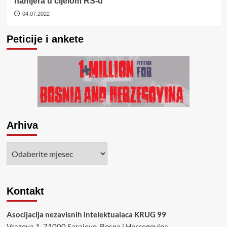
namjera u cijelom RS-u
04.07.2022
Peticije i ankete
Arhiva
Arhiva
Kontakt
Asocijacija nezavisnih intelektualaca KRUG 99
Vrazova 1, 71000 Sarajevo, Bosna i Hercegovina