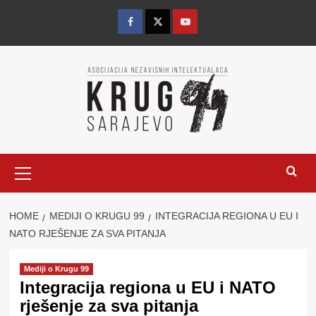
Skip
to
Facebook
Twitter
YouTube
content
Primary
Menu
HOME
MEDIJI O KRUGU 99
INTEGRACIJA REGIONA U EU I
NATO RJEŠENJE ZA SVA PITANJA
Mediji o Krugu 99
Integracija regiona u EU i NATO
rješenje za sva pitanja