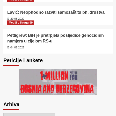
Lavić: Neophodno razviti samozaštitu bh. društva
29.08.2022
Mediji o Krugu 99
Pettigrew: BiH je pretrpjela posljedice genocidnih
namjera u cijelom RS-u
04.07.2022
Peticije i ankete
Arhiva
Arhiva