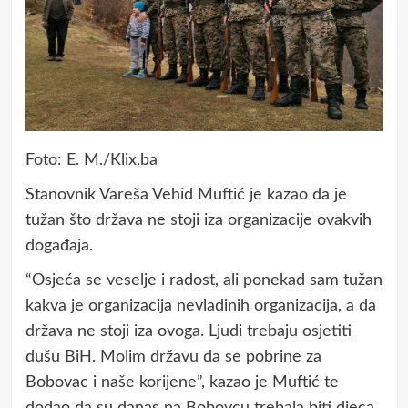
Foto: E. M./Klix.ba
Stanovnik Vareša Vehid Muftić je kazao da je
tužan što država ne stoji iza organizacije ovakvih
događaja.
“Osjeća se veselje i radost, ali ponekad sam tužan
kakva je organizacija nevladinih organizacija, a da
država ne stoji iza ovoga. Ljudi trebaju osjetiti
dušu BiH. Molim državu da se pobrine za
Bobovac i naše korijene”, kazao je Muftić te
dodao da su danas na Bobovcu trebala biti djeca