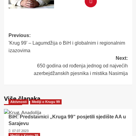
Post
Previous:
'Krug 99' – Lagumdžija o BiH i globalnim i regionalnim
navigation
izazovima
Next:
650 godina od rođenja jednog od najvećih
azerbejdžanskih pjesnika i mistika Nasimija
Više članaka
Aktivnosti
Mediji o Krugu 99
BiH: Predstavnici „Kruga 99“ posjetili sjedište AA u
Sarajevu
07.07.2023
Mediji o Krugu 99