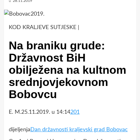
28.11.2019
KOD KRALJEVE SUTJESKE |
Na braniku grude:
Državnost BiH
obilježena na kultnom
srednjovjekovnom
Bobovcu
E. M.25.11.2019. u 14:14
201
dijeljenja
Dan državnosti
kraljevski grad Bobovac