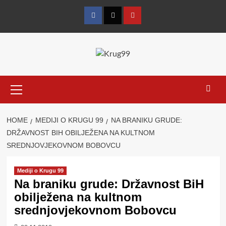
Skip
to
Facebook
Twitter
YouTube
content
Primary
Menu
HOME
MEDIJI O KRUGU 99
NA BRANIKU GRUDE:
DRŽAVNOST BIH OBILJEŽENA NA KULTNOM
SREDNJOVJEKOVNOM BOBOVCU
Mediji o Krugu 99
Na braniku grude: Državnost BiH
obilježena na kultnom
srednjovjekovnom Bobovcu