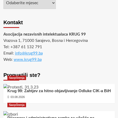
Kontakt
Asocijacija nezavisnih intelektualaca KRUG 99
Vrazova 1, 71000 Sarajevo, Bosna i Hercegovina
Tel: +387 61 132 791
Email:
info@krug99.ba
Web:
www.krug99.ba
Propustili ste?
Saopštenja
Krug 99: Zahtjev za hitno objavljivanje Odluke CIK-a BiH
03.08.2026
Saopštenja
Dijaspora i administrativne zamke za učešće na