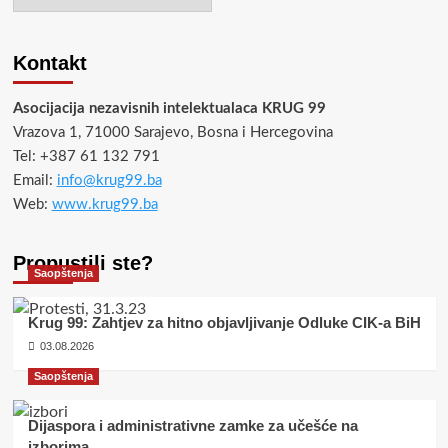
Kontakt
Asocijacija nezavisnih intelektualaca KRUG 99
Vrazova 1, 71000 Sarajevo, Bosna i Hercegovina
Tel: +387 61 132 791
Email:
info@krug99.ba
Web:
www.krug99.ba
Propustili ste?
Saopštenja
Krug 99: Zahtjev za hitno objavljivanje Odluke CIK-a BiH
03.08.2026
Saopštenja
Dijaspora i administrativne zamke za učešće na
izborima