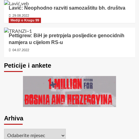
Lavić: Neophodno razviti samozaštitu bh. društva
29.08.2022
Mediji o Krugu 99
Pettigrew: BiH je pretrpjela posljedice genocidnih
namjera u cijelom RS-u
04.07.2022
Peticije i ankete
Arhiva
Arhiva