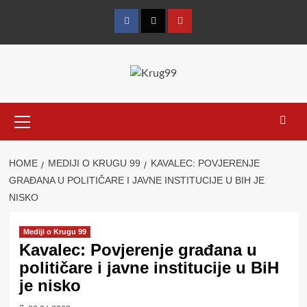
Skip
to
Facebook
Twitter
YouTube
content
Primary
Menu
HOME
MEDIJI O KRUGU 99
KAVALEC: POVJERENJE
GRAĐANA U POLITIČARE I JAVNE INSTITUCIJE U BIH JE
NISKO
Mediji o Krugu 99
Kavalec: Povjerenje građana u
političare i javne institucije u BiH
je nisko