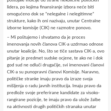
postojale indicije od strane nekolicine političkih
lidera, po kojima finansiranje izbora neće biti
omogućeno dok se “nelegalne i nelegitimne”
strukture, kako ih oni nazivaju, unutar Centralne
izborne komisije (CIK) ne razmotre ponovo.
– Mi poštujemo i shvatamo da je proces
imenovanja novih članova CIK-a uzdrmao odnose
unutar koalicije. No, što se tiče sastava CIK-a, ovo
pitanje je predmet sudske ocjene, te ako ne i dok
god sud ne odluči drugačije, svi imenovani članovi
CIK-a su punopravni članovi Komisije. Naravno,
političke stranke imaju pravo da izraze svoja
mišljenja o radu javnih institucija. Imaju pravo da
predlože svoje preferirane kandidate za visoko-
rangirane pozicije, te imaju pravo da ulože žalbe
na aktivnosti drugih političkih stranaka unutar