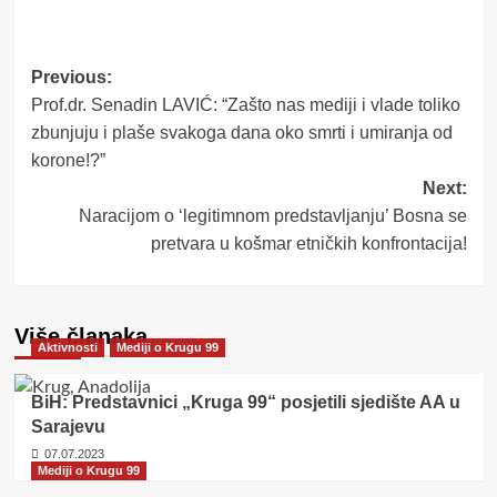
Post
Previous:
Prof.dr. Senadin LAVIĆ: “Zašto nas mediji i vlade toliko
navigation
zbunjuju i plaše svakoga dana oko smrti i umiranja od
korone!?”
Next:
Naracijom o ‘legitimnom predstavljanju’ Bosna se
pretvara u košmar etničkih konfrontacija!
Više članaka
Aktivnosti
Mediji o Krugu 99
BiH: Predstavnici „Kruga 99“ posjetili sjedište AA u
Sarajevu
07.07.2023
Mediji o Krugu 99