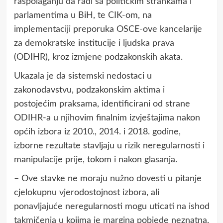
raspolaganju da radi sa političkim strankama i
parlamentima u BiH, te CIK-om, na
implementaciji preporuka OSCE-ove kancelarije
za demokratske institucije i ljudska prava
(ODIHR), kroz izmjene podzakonskih akata.
Ukazala je da sistemski nedostaci u
zakonodavstvu, podzakonskim aktima i
postojećim praksama, identificirani od strane
ODIHR-a u njihovim finalnim izvještajima nakon
općih izbora iz 2010., 2014. i 2018. godine,
izborne rezultate stavljaju u rizik neregularnosti i
manipulacije prije, tokom i nakon glasanja.
– Ove stavke ne moraju nužno dovesti u pitanje
cjelokupnu vjerodostojnost izbora, ali
ponavljajuće neregularnosti mogu uticati na ishod
takmičenja u kojima je margina pobjede neznatna.